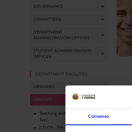
GOVERNANCE
COMMITTEES
DEPARTMENT
ADMINISTRATION OFFICES
STUDENT ADMINISTRATION
OFFICES
DEPARTMENT FACILITIES
LIBRARIES
Detta
CENTRES
Teaching and Learning Center -
Consenso
Manag
TaLC
EThOS - Ethics and
Teleph