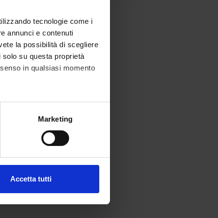
utilizzando tecnologie come i
re annunci e contenuti
vete la possibilità di scegliere
li solo su questa proprietà
consenso in qualsiasi momento
alche metro,
Marketing
e specifiche (impronte
ezione dettagli
. Puoi
Accetta tutti
l media e per analizzare il
ostri partner che si occupano
azioni che hai fornito loro o