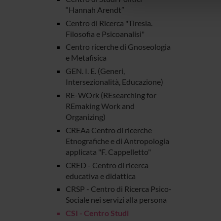
che hanno raccolto dal tuo uti
“Hannah Arendt”
Centro di Ricerca "Tiresia.
Filosofia e Psicoanalisi"
Centro ricerche di Gnoseologia
e Metafisica
GEN. I. E. (Generi,
Intersezionalità, Educazione)
RE-WOrk (REsearching for
REmaking Work and
Organizing)
CREAa Centro di ricerche
Etnografiche e di Antropologia
applicata "F. Cappelletto"
CRED - Centro di ricerca
educativa e didattica
CRSP - Centro di Ricerca Psico-
Sociale nei servizi alla persona
CSI - Centro Studi