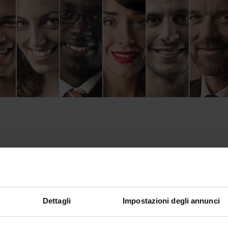
Members
Announcements
Available docu
gli
6
Dettagli
Impostazioni degli annunci
er
Agostino Portera
one
045 8028147