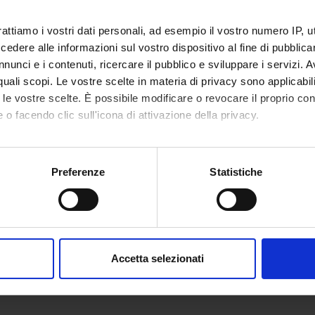
age
http://sites.hss.univr.it/csi/
rattiamo i vostri dati personali, ad esempio il vostro numero IP, 
dere alle informazioni sul vostro dispositivo al fine di pubblica
nunci e i contenuti, ricercare il pubblico e sviluppare i servizi. A
r quali scopi. Le vostre scelte in materia di privacy sono applicabi
to le vostre scelte. È possibile modificare o revocare il proprio 
 o facendo clic sull'icona di attivazione della privacy.
mo anche:
oni sulla tua posizione geografica, con un'approssimazione di qu
Preferenze
Statistiche
spositivo, scansionandolo attivamente alla ricerca di caratteristich
aborati i tuoi dati personali e imposta le tue preferenze nella
s
consenso in qualsiasi momento dalla Dichiarazione sui cookie.
Accetta selezionati
nalizzare contenuti ed annunci, per fornire funzionalità dei socia
inoltre informazioni sul modo in cui utilizzi il nostro sito con i n
icità e social media, i quali potrebbero combinarle con altre inform