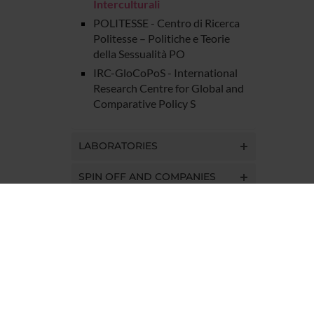
Interculturali
POLITESSE - Centro di Ricerca
Politesse – Politiche e Teorie
della Sessualità PO
IRC-GloCoPoS - International
Research Centre for Global and
Comparative Policy S
LABORATORIES
SPIN OFF AND COMPANIES
COMMUNAL AREA
Contacts
People
Places