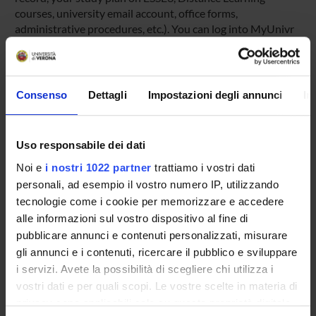
courses, university email account, office forms,
administrative procedures, etc.). You can log into MyUnivr
with your GIA login details: only in this way will you be able
to receive notification of all the notices from your teachers
and your secretariat via email and also via the Univr app.
Consenso
Dettagli
Impostazioni degli annunci
In
MYUNIVR
Uso responsabile dei dati
Noi e
i nostri 1022 partner
trattiamo i vostri dati
Overview
personali, ad esempio il vostro numero IP, utilizzando
Enrolment Policy
tecnologie come i cookie per memorizzare e accedere
Courses
alle informazioni sul vostro dispositivo al fine di
Academic Calendar
pubblicare annunci e contenuti personalizzati, misurare
Lesson timetable
gli annunci e i contenuti, ricercare il pubblico e sviluppare
Degree Programme
i servizi. Avete la possibilità di scegliere chi utilizza i
vostri dati e per quali scopi. Le vostre scelte in materia di
Exam calendar
privacy sono applicabili solo su questa proprietà digitale
Notices