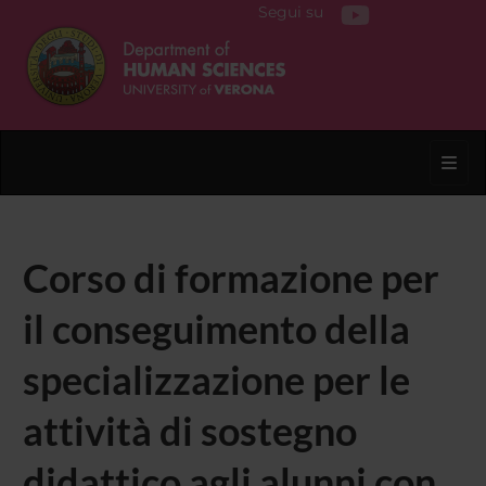
Segui su
Toggl
Corso di formazione per
il conseguimento della
specializzazione per le
attività di sostegno
didattico agli alunni con