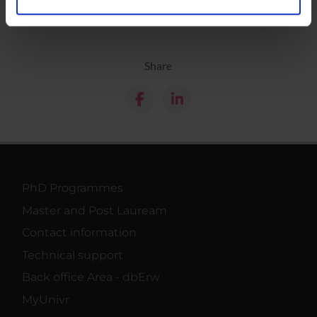
analizzare il nostro traffico. Condividiamo inoltre
informazioni sul modo in cui utilizzi il nostro sito con i
nostri partner che si occupano di analisi dei dati web,
Share
pubblicità e social media, i quali potrebbero combinarle
con altre informazioni che hai fornito loro o che hanno
raccolto dal tuo utilizzo dei loro servizi.
PhD Programmes
Master and Post Lauream
Contact information
Technical support
Back office Area - dbErw
MyUnivr