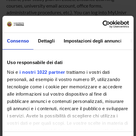
courses, university email account, office forms,
administrative procedures, etc.). You can log into MyUnivr
with your GIA login details: only in this way will you be able
to receive notification of all the notices from your teachers
and your secretariat via email and also via the Univr app.
Consenso
Dettagli
Impostazioni degli annunci
In
MYUNIVR
Uso responsabile dei dati
Noi e
i nostri 1022 partner
trattiamo i vostri dati
Overview
personali, ad esempio il vostro numero IP, utilizzando
Enrolment Policy
tecnologie come i cookie per memorizzare e accedere
Courses
alle informazioni sul vostro dispositivo al fine di
Academic Calendar
pubblicare annunci e contenuti personalizzati, misurare
Lesson timetable
gli annunci e i contenuti, ricercare il pubblico e sviluppare
Degree Programme
i servizi. Avete la possibilità di scegliere chi utilizza i
vostri dati e per quali scopi. Le vostre scelte in materia di
Exam calendar
privacy sono applicabili solo su questa proprietà digitale
Notices