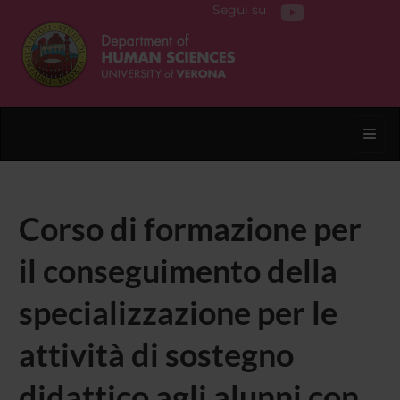
Segui su
Toggl
Corso di formazione per
il conseguimento della
specializzazione per le
attività di sostegno
didattico agli alunni con