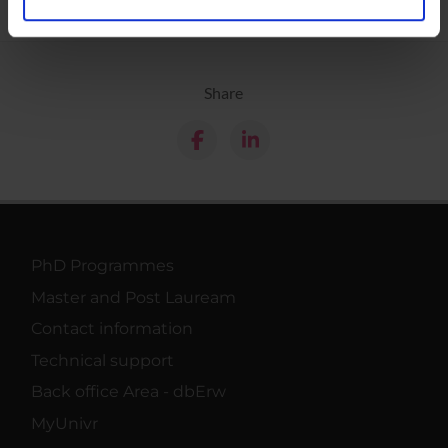
analizzare il nostro traffico. Condividiamo inoltre
informazioni sul modo in cui utilizzi il nostro sito con i
nostri partner che si occupano di analisi dei dati web,
Share
pubblicità e social media, i quali potrebbero combinarle
con altre informazioni che hai fornito loro o che hanno
raccolto dal tuo utilizzo dei loro servizi.
PhD Programmes
Master and Post Lauream
Contact information
Technical support
Back office Area - dbErw
MyUnivr