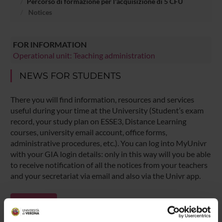
Percorso di formazione per l'acquisizione di 5 CFU
Notices
FOR INFORMATION
Operational unit: Teaching administration
NEWS FOR STUDENTS
There you will find information, resources and services
useful during your time at the University (Student’s exam
record, your study plan on ESSE3, Distance Learning
courses, university email account, office forms,
administrative procedures, etc.). You can log into MyUnivr
with your GIA login details: only in this way will you be able
to receive notification of all the notices from your teachers
and your secretariat via email and also via the Univr app.
MYUNIVR