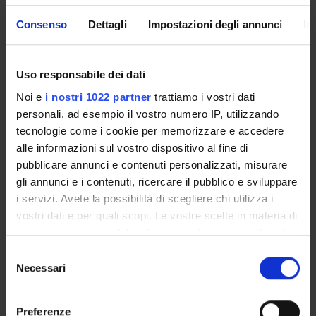
Consenso
Dettagli
Impostazioni degli annunci
In
Overview
Enrolment Policy
Courses
Uso responsabile dei dati
Academic Calendar
Noi e
i nostri 1022 partner
trattiamo i vostri dati
Lesson timetable
personali, ad esempio il vostro numero IP, utilizzando
Degree Programme
tecnologie come i cookie per memorizzare e accedere
Exam calendar
alle informazioni sul vostro dispositivo al fine di
Notices
pubblicare annunci e contenuti personalizzati, misurare
gli annunci e i contenuti, ricercare il pubblico e sviluppare
Thesis and internship proposals
i servizi. Avete la possibilità di scegliere chi utilizza i
Governing bodies
vostri dati e per quali scopi. Le vostre scelte in materia di
Faculty staff
privacy sono applicabili solo su questa proprietà digitale
in cui avete effettuato le vostre scelte. È possibile
Selezione
STUDYING
modificare o revocare il proprio consenso in qualsiasi
Necessari
del
momento dalla Dichiarazione sui cookie o facendo clic
consenso
COURSES
sull'icona di attivazione della privacy.
Preferenze