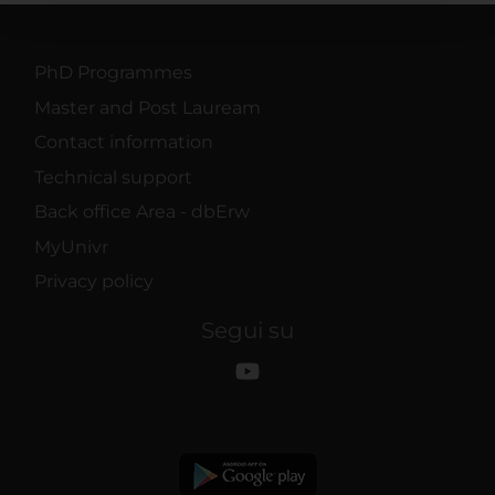
con altre informazioni che hai fornito loro o che hanno
raccolto dal tuo utilizzo dei loro servizi.
PhD Programmes
Master and Post Lauream
Contact information
Technical support
Back office Area - dbErw
MyUnivr
Privacy policy
Segui su