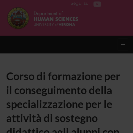
Segui su
Toggl
Corso di formazione per
il conseguimento della
specializzazione per le
attività di sostegno
didattico agli alunni con