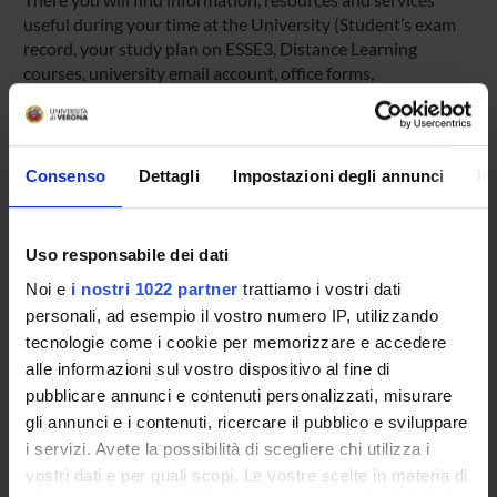
useful during your time at the University (Student’s exam
record, your study plan on ESSE3, Distance Learning
courses, university email account, office forms,
administrative procedures, etc.). You can log into MyUnivr
with your GIA login details: only in this way will you be able
to receive notification of all the notices from your teachers
and your secretariat via email and also via the Univr app.
Consenso
Dettagli
Impostazioni degli annunci
In
MYUNIVR
Uso responsabile dei dati
Noi e
i nostri 1022 partner
trattiamo i vostri dati
personali, ad esempio il vostro numero IP, utilizzando
Overview
tecnologie come i cookie per memorizzare e accedere
Enrolment Policy
alle informazioni sul vostro dispositivo al fine di
Courses
pubblicare annunci e contenuti personalizzati, misurare
Academic Calendar
gli annunci e i contenuti, ricercare il pubblico e sviluppare
Lesson timetable
i servizi. Avete la possibilità di scegliere chi utilizza i
Degree Programme
vostri dati e per quali scopi. Le vostre scelte in materia di