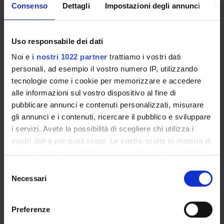
Consenso
Dettagli
Impostazioni degli annunci
In
Responsabile
Uso responsabile dei dati
Guido Cusinato
Noi e
i nostri 1022 partner
trattiamo i vostri dati
Indirizzo
personali, ad esempio il vostro numero IP, utilizzando
Via San Francesco 22 - Verona
tecnologie come i cookie per memorizzare e accedere
Pagina Web
alle informazioni sul vostro dispositivo al fine di
https://sites.dsu.univr.it/asklepios/
pubblicare annunci e contenuti personalizzati, misurare
gli annunci e i contenuti, ricercare il pubblico e sviluppare
i servizi. Avete la possibilità di scegliere chi utilizza i
COMPONENTI
7
vostri dati e per quali scopi. Le vostre scelte in materia di
privacy sono applicabili solo su questa proprietà digitale
AVVISI
in cui avete effettuato le vostre scelte. È possibile
Selezione
modificare o revocare il proprio consenso in qualsiasi
Necessari
del
DOCUMENTI DISPONIBILI
momento dalla Dichiarazione sui cookie o facendo clic
consenso
sull'icona di attivazione della privacy.
Preferenze