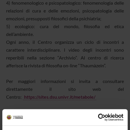
4) fenomenologico e psicopatologico: fenomenologia delle
relazioni di cura e delle emozioni, psicopatologia delle
emozioni, presupposti filosofici della psichiatria;
5) ecologico: cura del mondo, filosofia ed etica
dell’ambiente.
Ogni anno, il Centro organizza un ciclo di incontri a
carattere interdisciplinare. I video degli incontri sono
reperibili nella sezione “Archivio”. Al centro di ricerca
afferisce la rivista di filosofia on-line “Thaumàzein”.
Per maggiori informazioni si invita a consultare
direttamente il sito web del
Centro:
https://sites.dsu.univr.it/metabole/
DETTAGLI