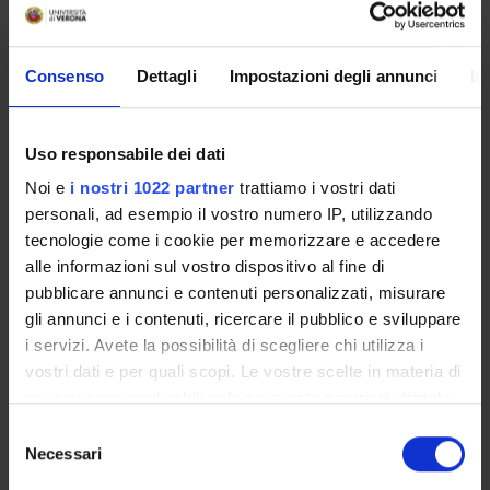
Consenso
Dettagli
Impostazioni degli annunci
In
Presentazione
Uso responsabile dei dati
Come iscriversi
Insegnamenti
Noi e
i nostri 1022 partner
trattiamo i vostri dati
Calendario didattico
personali, ad esempio il vostro numero IP, utilizzando
tecnologie come i cookie per memorizzare e accedere
Orario lezioni
alle informazioni sul vostro dispositivo al fine di
Piani didattici
pubblicare annunci e contenuti personalizzati, misurare
Calendario esami
gli annunci e i contenuti, ricercare il pubblico e sviluppare
Bacheca avvisi
i servizi. Avete la possibilità di scegliere chi utilizza i
Proposte tesi e stage
vostri dati e per quali scopi. Le vostre scelte in materia di
Organi collegiali e di governo
privacy sono applicabili solo su questa proprietà digitale
Docenti
in cui avete effettuato le vostre scelte. È possibile
Selezione
modificare o revocare il proprio consenso in qualsiasi
Necessari
del
momento dalla Dichiarazione sui cookie o facendo clic
OFFERTA FORMATIVA
consenso