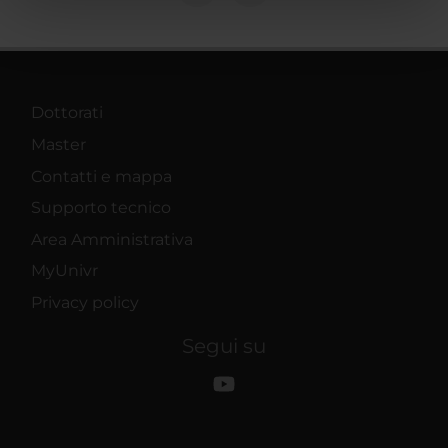
nostri partner che si occupano di analisi dei dati web,
pubblicità e social media, i quali potrebbero combinarle
con altre informazioni che hai fornito loro o che hanno
raccolto dal tuo utilizzo dei loro servizi.
Dottorati
Master
Contatti e mappa
Supporto tecnico
Area Amministrativa
MyUnivr
Privacy policy
Segui su