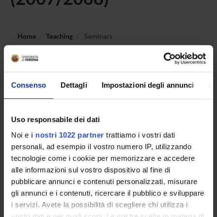
Home
Teaching
Seminars
No recent seminar found relating to teaching Modern and
Contemporary Italian Literature (p).
Consenso
Dettagli
Impostazioni degli annunci
In
Uso responsabile dei dati
STUDYING
Noi e
i nostri 1022 partner
trattiamo i vostri dati
COURSES
personali, ad esempio il vostro numero IP, utilizzando
tecnologie come i cookie per memorizzare e accedere
PHD PROGRAMMES AND POSTGRADUATE
alle informazioni sul vostro dispositivo al fine di
TRAINING
pubblicare annunci e contenuti personalizzati, misurare
gli annunci e i contenuti, ricercare il pubblico e sviluppare
Contacts
i servizi. Avete la possibilità di scegliere chi utilizza i
People
vostri dati e per quali scopi. Le vostre scelte in materia di