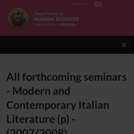
Segui su
Toggl
All forthcoming seminars
- Modern and
Contemporary Italian
Literature (p) -
(2007/2008)