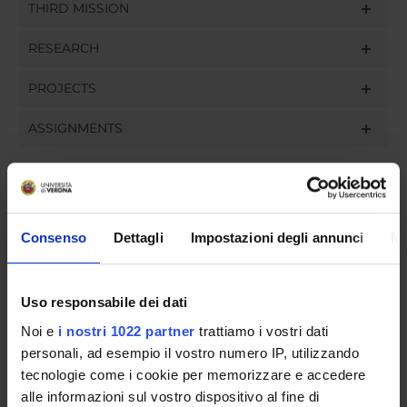
THIRD MISSION
RESEARCH
PROJECTS
ASSIGNMENTS
ORGANISATION
Consenso
Dettagli
Impostazioni degli annunci
In
GOVERNANCE
Uso responsabile dei dati
COMMITTEES
Noi e
i nostri 1022 partner
trattiamo i vostri dati
DEPARTMENT ADMINISTRATION OFFICES
personali, ad esempio il vostro numero IP, utilizzando
tecnologie come i cookie per memorizzare e accedere
STUDENT ADMINISTRATION OFFICES
alle informazioni sul vostro dispositivo al fine di