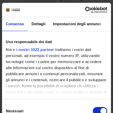
STUDYING
Consenso
Dettagli
Impostazioni degli annunci
In
COURSES
Uso responsabile dei dati
PHD PROGRAMMES AND POSTGRADUATE
TRAINING
Noi e
i nostri 1022 partner
trattiamo i vostri dati
personali, ad esempio il vostro numero IP, utilizzando
Contacts
tecnologie come i cookie per memorizzare e accedere
alle informazioni sul vostro dispositivo al fine di
People
pubblicare annunci e contenuti personalizzati, misurare
Places
gli annunci e i contenuti, ricercare il pubblico e sviluppare
Calendar
i servizi. Avete la possibilità di scegliere chi utilizza i
vostri dati e per quali scopi. Le vostre scelte in materia di
privacy sono applicabili solo su questa proprietà digitale
in cui avete effettuato le vostre scelte. È possibile
Selezione
modificare o revocare il proprio consenso in qualsiasi
Necessari
del