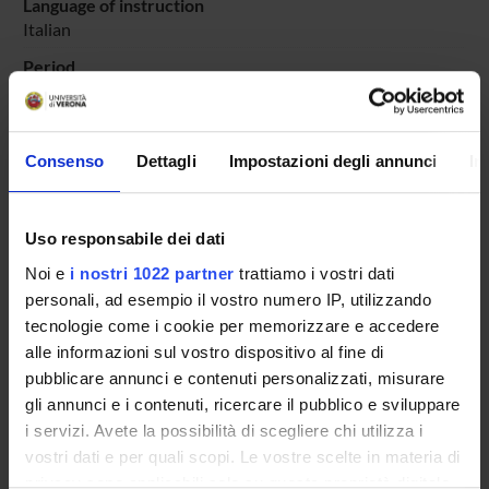
Language of instruction
Italian
Period
II°
dal Feb 14, 2018 al May 26, 2018.
Course news
Consenso
Dettagli
Impostazioni degli annunci
In
Seminars related to the course
LESSON TIMETABLE
Uso responsabile dei dati
Noi e
i nostri 1022 partner
trattiamo i vostri dati
personali, ad esempio il vostro numero IP, utilizzando
tecnologie come i cookie per memorizzare e accedere
Overview
alle informazioni sul vostro dispositivo al fine di
Enrolment Policy
pubblicare annunci e contenuti personalizzati, misurare
Courses
gli annunci e i contenuti, ricercare il pubblico e sviluppare
Academic Calendar
i servizi. Avete la possibilità di scegliere chi utilizza i
vostri dati e per quali scopi. Le vostre scelte in materia di
Lesson timetable
privacy sono applicabili solo su questa proprietà digitale
Degree Programme