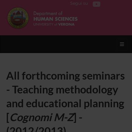
Segui su
Toggl
All forthcoming seminars
- Teaching methodology
and educational planning
[
Cognomi M-Z
] -
(2012/2013)