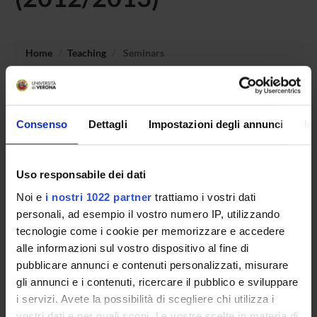
Home
Teaching
Seminars
No recent seminar found relating to teaching Teaching
methodology and educational planning.
Consenso
Dettagli
Impostazioni degli annunci
In
Uso responsabile dei dati
STUDYING
Noi e
i nostri 1022 partner
trattiamo i vostri dati
COURSES
personali, ad esempio il vostro numero IP, utilizzando
tecnologie come i cookie per memorizzare e accedere
PHD PROGRAMMES AND POSTGRADUATE
alle informazioni sul vostro dispositivo al fine di
TRAINING
pubblicare annunci e contenuti personalizzati, misurare
gli annunci e i contenuti, ricercare il pubblico e sviluppare
Contacts
i servizi. Avete la possibilità di scegliere chi utilizza i
People
vostri dati e per quali scopi. Le vostre scelte in materia di