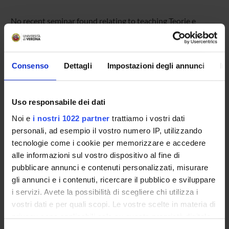
No recent seminar found relating to teaching Teorie e
metodi della didattica.
Consenso
Dettagli
Impostazioni degli annunci
In
STUDYING
COURSES
Uso responsabile dei dati
Noi e
i nostri 1022 partner
trattiamo i vostri dati
PHD PROGRAMMES AND POSTGRADUATE
personali, ad esempio il vostro numero IP, utilizzando
TRAINING
tecnologie come i cookie per memorizzare e accedere
alle informazioni sul vostro dispositivo al fine di
Contacts
pubblicare annunci e contenuti personalizzati, misurare
People
gli annunci e i contenuti, ricercare il pubblico e sviluppare
Places
i servizi. Avete la possibilità di scegliere chi utilizza i
vostri dati e per quali scopi. Le vostre scelte in materia di
Calendar
privacy sono applicabili solo su questa proprietà digitale
in cui avete effettuato le vostre scelte. È possibile