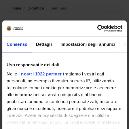
Home
Didattica
Seminari
Non è stato trovato alcun seminario relativo
all'insegnamento Teorie e metodi dell'educazione inclusiva.
Consenso
Dettagli
Impostazioni degli annunci
In
OFFERTA FORMATIVA
Uso responsabile dei dati
CORSI DI STUDIO
Noi e
i nostri 1022 partner
trattiamo i vostri dati
personali, ad esempio il vostro numero IP, utilizzando
DOTTORATI, MASTER E FORMAZIONE SUPERIORE
tecnologie come i cookie per memorizzare e accedere
alle informazioni sul vostro dispositivo al fine di
Contatti
pubblicare annunci e contenuti personalizzati, misurare
Persone
gli annunci e i contenuti, ricercare il pubblico e sviluppare
Luoghi
i servizi. Avete la possibilità di scegliere chi utilizza i
vostri dati e per quali scopi. Le vostre scelte in materia di
Calendario