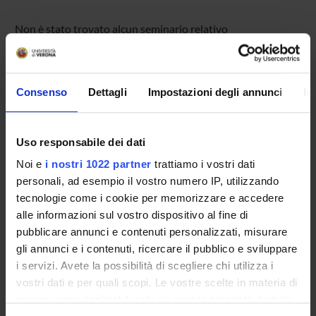
Non è stato trovato alcun seminario relativo
all'insegnamento Economia delle politiche pubbliche.
Consenso
Dettagli
Impostazioni degli annunci
In
OFFERTA FORMATIVA
CORSI DI STUDIO
Uso responsabile dei dati
Noi e
i nostri 1022 partner
trattiamo i vostri dati
DOTTORATI, MASTER E FORMAZIONE SUPERIORE
personali, ad esempio il vostro numero IP, utilizzando
tecnologie come i cookie per memorizzare e accedere
Contatti
alle informazioni sul vostro dispositivo al fine di
Persone
pubblicare annunci e contenuti personalizzati, misurare
gli annunci e i contenuti, ricercare il pubblico e sviluppare
Luoghi
i servizi. Avete la possibilità di scegliere chi utilizza i
Calendario
vostri dati e per quali scopi. Le vostre scelte in materia di
privacy sono applicabili solo su questa proprietà digitale