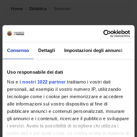
Home
Didattica
Seminari
Non è stato trovato alcun seminario relativo
all'insegnamento Didattica della lingua spagnola:
applicazioni.
Consenso
Dettagli
Impostazioni degli annunci
In
OFFERTA FORMATIVA
Uso responsabile dei dati
CORSI DI STUDIO
Noi e
i nostri 1022 partner
trattiamo i vostri dati
personali, ad esempio il vostro numero IP, utilizzando
DOTTORATI, MASTER E FORMAZIONE SUPERIORE
tecnologie come i cookie per memorizzare e accedere
alle informazioni sul vostro dispositivo al fine di
Contatti
pubblicare annunci e contenuti personalizzati, misurare
gli annunci e i contenuti, ricercare il pubblico e sviluppare
Persone
i servizi. Avete la possibilità di scegliere chi utilizza i
Luoghi
vostri dati e per quali scopi. Le vostre scelte in materia di