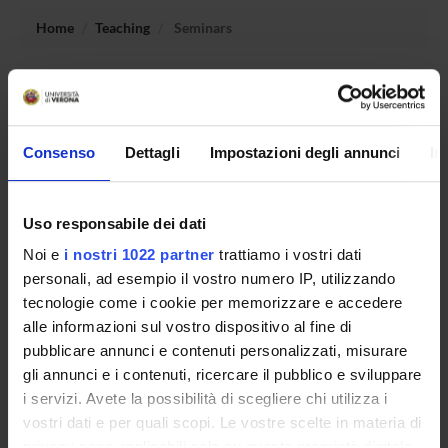
Home
Teaching
Seminars
No recent seminar found relating to teaching Didattica
della lingua spagnola: applicazioni.
Consenso
Dettagli
Impostazioni degli annunci
In
STUDYING
Uso responsabile dei dati
COURSES
Noi e
i nostri 1022 partner
trattiamo i vostri dati
personali, ad esempio il vostro numero IP, utilizzando
PHD PROGRAMMES AND POSTGRADUATE
tecnologie come i cookie per memorizzare e accedere
TRAINING
alle informazioni sul vostro dispositivo al fine di
pubblicare annunci e contenuti personalizzati, misurare
Contacts
gli annunci e i contenuti, ricercare il pubblico e sviluppare
People
i servizi. Avete la possibilità di scegliere chi utilizza i
Places
vostri dati e per quali scopi. Le vostre scelte in materia di
privacy sono applicabili solo su questa proprietà digitale