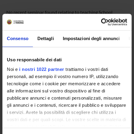
No recent seminar found relating to teaching School
ethnography.
Consenso
Dettagli
Impostazioni degli annunci
In
STUDYING
COURSES
Uso responsabile dei dati
Noi e
i nostri 1022 partner
trattiamo i vostri dati
PHD PROGRAMMES AND POSTGRADUATE
personali, ad esempio il vostro numero IP, utilizzando
TRAINING
tecnologie come i cookie per memorizzare e accedere
alle informazioni sul vostro dispositivo al fine di
Contacts
pubblicare annunci e contenuti personalizzati, misurare
People
gli annunci e i contenuti, ricercare il pubblico e sviluppare
Places
i servizi. Avete la possibilità di scegliere chi utilizza i
vostri dati e per quali scopi. Le vostre scelte in materia di
Calendar
privacy sono applicabili solo su questa proprietà digitale
in cui avete effettuato le vostre scelte. È possibile