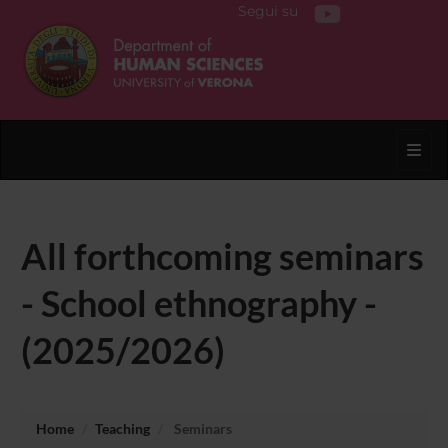
Segui su
Toggl
All forthcoming seminars
- School ethnography -
(2025/2026)
Home
Teaching
Seminars