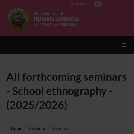
Segui su
Toggl
All forthcoming seminars
- School ethnography -
(2025/2026)
Home
Teaching
Seminars