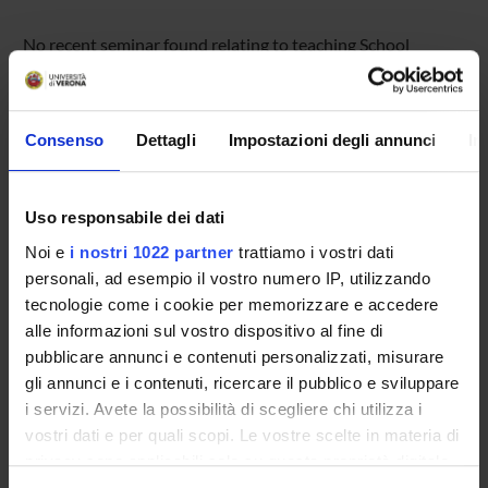
No recent seminar found relating to teaching School
ethnography.
Consenso
Dettagli
Impostazioni degli annunci
In
STUDYING
COURSES
Uso responsabile dei dati
Noi e
i nostri 1022 partner
trattiamo i vostri dati
PHD PROGRAMMES AND POSTGRADUATE
personali, ad esempio il vostro numero IP, utilizzando
TRAINING
tecnologie come i cookie per memorizzare e accedere
alle informazioni sul vostro dispositivo al fine di
Contacts
pubblicare annunci e contenuti personalizzati, misurare
People
gli annunci e i contenuti, ricercare il pubblico e sviluppare
Places
i servizi. Avete la possibilità di scegliere chi utilizza i
vostri dati e per quali scopi. Le vostre scelte in materia di
Calendar
privacy sono applicabili solo su questa proprietà digitale
in cui avete effettuato le vostre scelte. È possibile