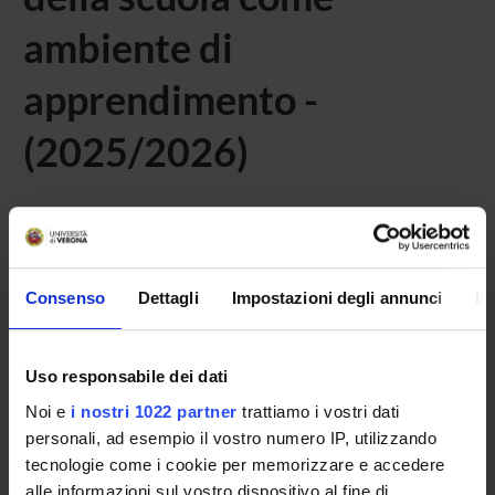
ambiente di
apprendimento -
(2025/2026)
Home
Didattica
Seminari
Consenso
Dettagli
Impostazioni degli annunci
In
Non è stato trovato alcun seminario relativo
all'insegnamento Teorie e metodi di interpretazione della
relazione educativa e della scuola come ambiente di
apprendimento.
Uso responsabile dei dati
Noi e
i nostri 1022 partner
trattiamo i vostri dati
personali, ad esempio il vostro numero IP, utilizzando
tecnologie come i cookie per memorizzare e accedere
OFFERTA FORMATIVA
alle informazioni sul vostro dispositivo al fine di