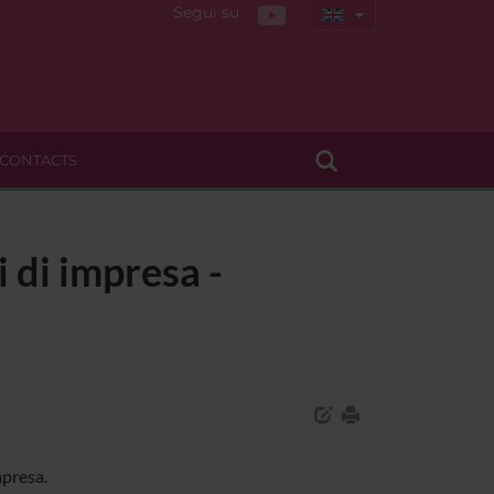
Segui su
CONTACTS
 di impresa -
mpresa.