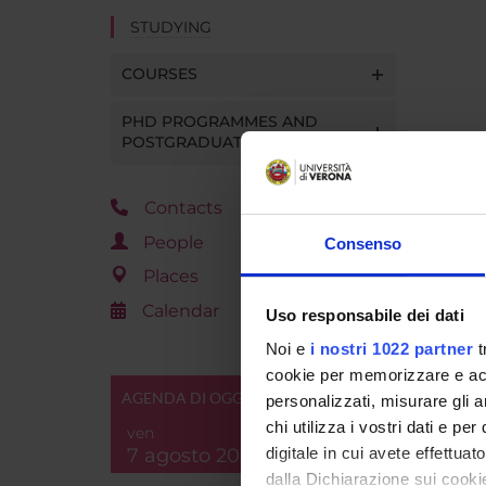
STUDYING
COURSES
PHD PROGRAMMES AND
POSTGRADUATE TRAINING
Contacts
People
Consenso
Places
Calendar
Uso responsabile dei dati
Noi e
i nostri 1022 partner
t
cookie per memorizzare e acce
AGENDA DI OGGI
personalizzati, misurare gli an
chi utilizza i vostri dati e pe
ven
7 agosto 2026
digitale in cui avete effettua
dalla Dichiarazione sui cookie