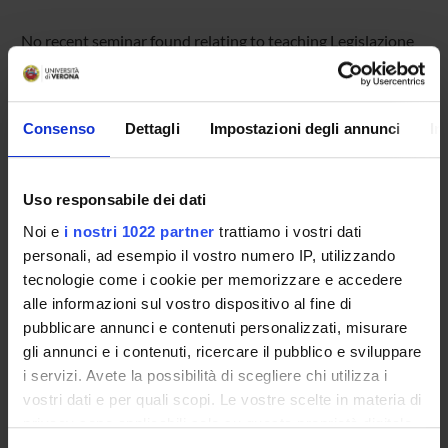
No recent seminar found relating to teaching Legislazione
scolastica.
Consenso
Dettagli
Impostazioni degli annunci
In
STUDYING
COURSES
Uso responsabile dei dati
Noi e
i nostri 1022 partner
trattiamo i vostri dati
PHD PROGRAMMES AND POSTGRADUATE
personali, ad esempio il vostro numero IP, utilizzando
TRAINING
tecnologie come i cookie per memorizzare e accedere
alle informazioni sul vostro dispositivo al fine di
Contacts
pubblicare annunci e contenuti personalizzati, misurare
People
gli annunci e i contenuti, ricercare il pubblico e sviluppare
Places
i servizi. Avete la possibilità di scegliere chi utilizza i
vostri dati e per quali scopi. Le vostre scelte in materia di
Calendar
privacy sono applicabili solo su questa proprietà digitale
in cui avete effettuato le vostre scelte. È possibile