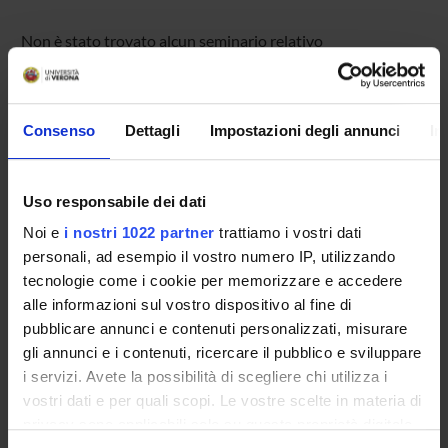
Non è stato trovato alcun seminario relativo
all'insegnamento Didattica del latino.
Consenso
Dettagli
Impostazioni degli annunci
In
OFFERTA FORMATIVA
CORSI DI STUDIO
Uso responsabile dei dati
Noi e
i nostri 1022 partner
trattiamo i vostri dati
DOTTORATI, MASTER E FORMAZIONE SUPERIORE
personali, ad esempio il vostro numero IP, utilizzando
tecnologie come i cookie per memorizzare e accedere
Contatti
alle informazioni sul vostro dispositivo al fine di
Persone
pubblicare annunci e contenuti personalizzati, misurare
gli annunci e i contenuti, ricercare il pubblico e sviluppare
Luoghi
i servizi. Avete la possibilità di scegliere chi utilizza i
Calendario
vostri dati e per quali scopi. Le vostre scelte in materia di
privacy sono applicabili solo su questa proprietà digitale