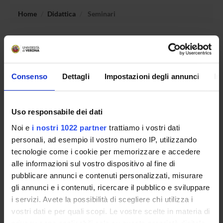
Home
Didattica
Seminari
Non è stato trovato alcun seminario relativo
all'insegnamento Didattica della formazione.
Consenso
Dettagli
Impostazioni degli annunci
In
OFFERTA FORMATIVA
Uso responsabile dei dati
CORSI DI STUDIO
Noi e
i nostri 1022 partner
trattiamo i vostri dati
personali, ad esempio il vostro numero IP, utilizzando
DOTTORATI, MASTER E FORMAZIONE SUPERIORE
tecnologie come i cookie per memorizzare e accedere
alle informazioni sul vostro dispositivo al fine di
Contatti
pubblicare annunci e contenuti personalizzati, misurare
Persone
gli annunci e i contenuti, ricercare il pubblico e sviluppare
Luoghi
i servizi. Avete la possibilità di scegliere chi utilizza i
vostri dati e per quali scopi. Le vostre scelte in materia di
Calendario