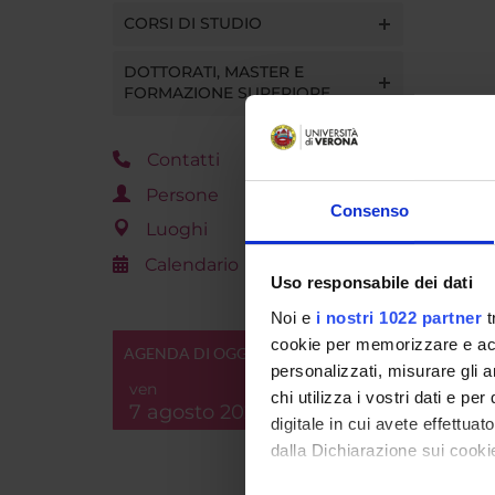
CORSI DI STUDIO
DOTTORATI, MASTER E
FORMAZIONE SUPERIORE
Contatti
Persone
Consenso
Luoghi
Calendario
Uso responsabile dei dati
Noi e
i nostri 1022 partner
t
cookie per memorizzare e acce
AGENDA DI OGGI
personalizzati, misurare gli an
ven
chi utilizza i vostri dati e pe
7 agosto 2026
digitale in cui avete effettua
dalla Dichiarazione sui cookie