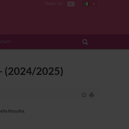
Segui su
TATTI
a - (2024/2025)
la filosofia.