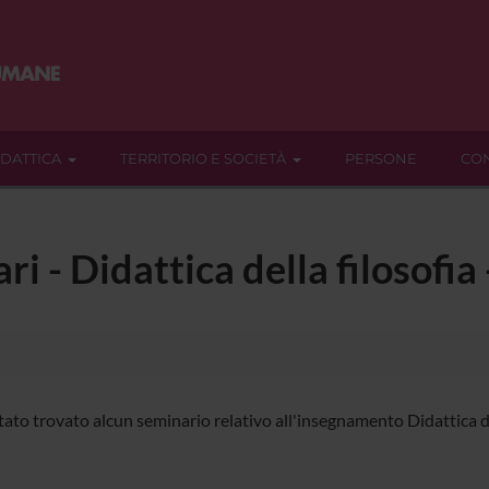
IDATTICA
TERRITORIO E SOCIETÀ
PERSONE
CON
ari - Didattica della filosofi
ato trovato alcun seminario relativo all'insegnamento Didattica del