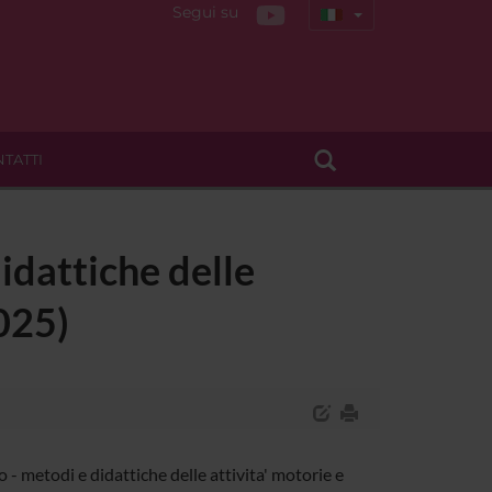
Segui su
TATTI
didattiche delle
025)
- metodi e didattiche delle attivita' motorie e