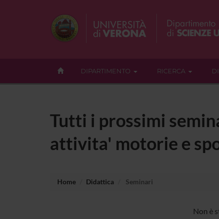
DIPARTIMENTO
RICERCA
D
Tutti i prossimi semin
attivita' motorie e spo
Home
Didattica
Seminari
Non è s