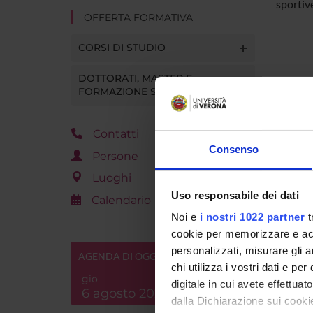
sportive
OFFERTA FORMATIVA
CORSI DI STUDIO
DOTTORATI, MASTER E
FORMAZIONE SUPERIORE
Contatti
Consenso
Persone
Luoghi
Uso responsabile dei dati
Calendario
Noi e
i nostri 1022 partner
t
cookie per memorizzare e acce
personalizzati, misurare gli an
AGENDA DI OGGI
chi utilizza i vostri dati e pe
gio
digitale in cui avete effettua
6 agosto 2026
dalla Dichiarazione sui cookie