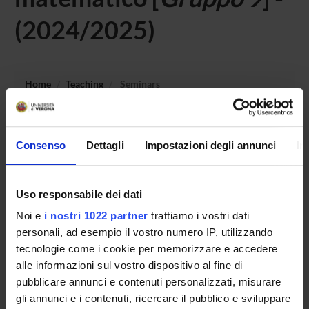
(2024/2025)
Home
Teaching
Seminars
No recent seminar found relating to teaching Laboratorio -
Didattica speciale: codici del linguaggio logico e
Consenso
Dettagli
Impostazioni degli annunci
In
matematico.
Uso responsabile dei dati
Noi e
i nostri 1022 partner
trattiamo i vostri dati
STUDYING
personali, ad esempio il vostro numero IP, utilizzando
COURSES
tecnologie come i cookie per memorizzare e accedere
alle informazioni sul vostro dispositivo al fine di
PHD PROGRAMMES AND POSTGRADUATE
pubblicare annunci e contenuti personalizzati, misurare
TRAINING
gli annunci e i contenuti, ricercare il pubblico e sviluppare