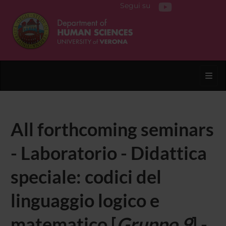
Segui su
Toggl
All forthcoming seminars
- Laboratorio - Didattica
speciale: codici del
linguaggio logico e
matematico [
Gruppo 9
] -