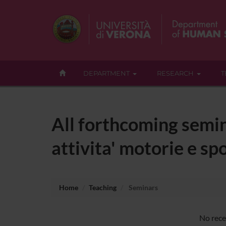
DEPARTMENT
RESEARCH
T
All forthcoming semin
attivita' motorie e spo
Home
Teaching
Seminars
No recen