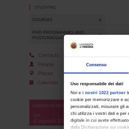
STUDYING
COURSES
PHD PROGRAMMES AND
POSTGRADUATE TRAINING
Contacts
People
Consenso
Places
Calendar
Uso responsabile dei dati
Noi e
i nostri 1022 partner
t
cookie per memorizzare e acce
AGENDA DI OGGI
personalizzati, misurare gli an
chi utilizza i vostri dati e pe
gio
6 agosto 2026
digitale in cui avete effettua
dalla Dichiarazione sui cookie