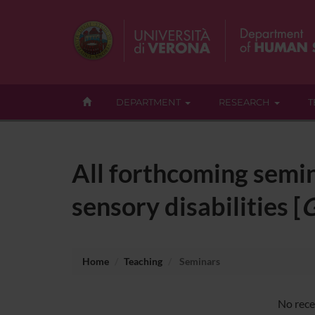
DEPARTMENT
RESEARCH
T
All forthcoming semina
sensory disabilities [
G
Home
Teaching
Seminars
No recen