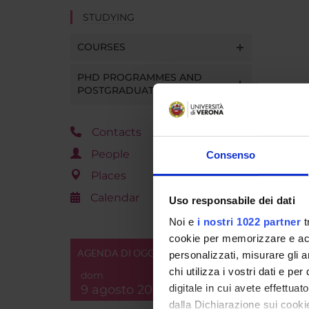
STUDYING
COURSES
PHD PROGRAMMES AND
POSTGRADUATE TRAINING
Contacts
People
Consenso
Places
Calendar
Uso responsabile dei dati
Noi e
i nostri 1022 partner
t
cookie per memorizzare e acce
AGENDA DI OGGI
personalizzati, misurare gli an
chi utilizza i vostri dati e pe
dom
9 agosto 2026
digitale in cui avete effettua
dalla Dichiarazione sui cookie