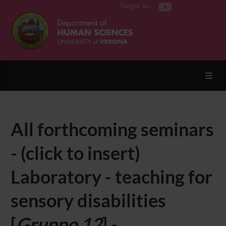
Segui su
Toggl
All forthcoming seminars
- (click to insert)
Laboratory - teaching for
sensory disabilities
[
Gruppo 12
] -