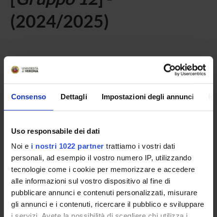
(2024/2025)
Home
Teaching
Seminars
No recent seminar found relating to teaching (click to
Consenso
Dettagli
Impostazioni degli annunci
In
insert) Laboratory - teaching for sensory disabilities.
Uso responsabile dei dati
STUDYING
Noi e
i nostri 1022 partner
trattiamo i vostri dati
personali, ad esempio il vostro numero IP, utilizzando
COURSES
tecnologie come i cookie per memorizzare e accedere
alle informazioni sul vostro dispositivo al fine di
PHD PROGRAMMES AND POSTGRADUATE
pubblicare annunci e contenuti personalizzati, misurare
TRAINING
gli annunci e i contenuti, ricercare il pubblico e sviluppare
i servizi. Avete la possibilità di scegliere chi utilizza i