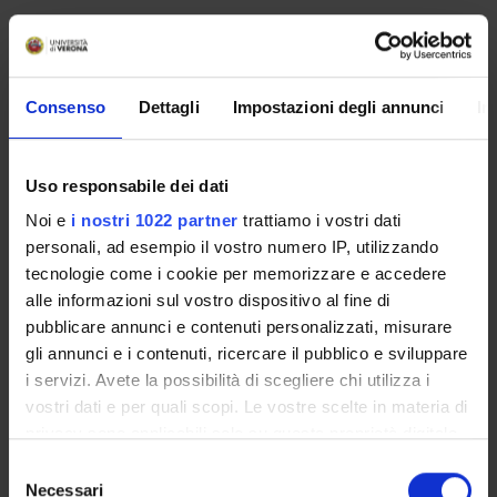
No recent seminar found relating to teaching Inclusive
Education Legislation.
Consenso
Dettagli
Impostazioni degli annunci
In
STUDYING
Uso responsabile dei dati
COURSES
Noi e
i nostri 1022 partner
trattiamo i vostri dati
personali, ad esempio il vostro numero IP, utilizzando
PHD PROGRAMMES AND POSTGRADUATE
tecnologie come i cookie per memorizzare e accedere
TRAINING
alle informazioni sul vostro dispositivo al fine di
pubblicare annunci e contenuti personalizzati, misurare
Contacts
gli annunci e i contenuti, ricercare il pubblico e sviluppare
People
i servizi. Avete la possibilità di scegliere chi utilizza i
Places
vostri dati e per quali scopi. Le vostre scelte in materia di
privacy sono applicabili solo su questa proprietà digitale
Calendar
in cui avete effettuato le vostre scelte. È possibile
Selezione
modificare o revocare il proprio consenso in qualsiasi
Necessari
del