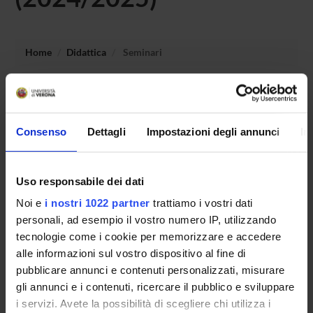
Home
Didattica
Seminari
Non è stato trovato alcun seminario relativo
all'insegnamento Didattica speciale: approccio
metacognitivo e cooperativo.
Consenso
Dettagli
Impostazioni degli annunci
In
Uso responsabile dei dati
OFFERTA FORMATIVA
Noi e
i nostri 1022 partner
trattiamo i vostri dati
CORSI DI STUDIO
personali, ad esempio il vostro numero IP, utilizzando
tecnologie come i cookie per memorizzare e accedere
DOTTORATI, MASTER E FORMAZIONE SUPERIORE
alle informazioni sul vostro dispositivo al fine di
pubblicare annunci e contenuti personalizzati, misurare
Contatti
gli annunci e i contenuti, ricercare il pubblico e sviluppare
i servizi. Avete la possibilità di scegliere chi utilizza i
Persone