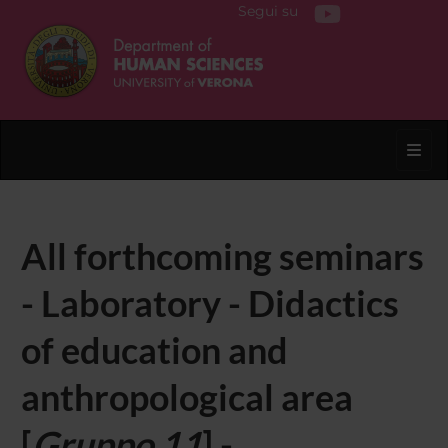
Segui su
Toggl
All forthcoming seminars
- Laboratory - Didactics
of education and
anthropological area
[
Gruppo 11
] -