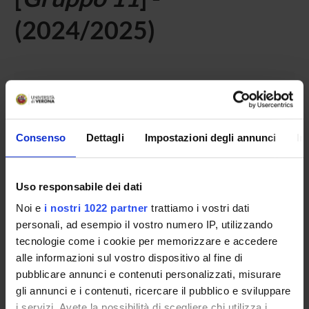
(2024/2025)
Home
Teaching
Seminars
No recent seminar found relating to teaching Laboratory -
Consenso
Dettagli
Impostazioni degli annunci
In
Didactics of education and anthropological area.
Uso responsabile dei dati
STUDYING
Noi e
i nostri 1022 partner
trattiamo i vostri dati
personali, ad esempio il vostro numero IP, utilizzando
COURSES
tecnologie come i cookie per memorizzare e accedere
alle informazioni sul vostro dispositivo al fine di
PHD PROGRAMMES AND POSTGRADUATE
pubblicare annunci e contenuti personalizzati, misurare
TRAINING
gli annunci e i contenuti, ricercare il pubblico e sviluppare
i servizi. Avete la possibilità di scegliere chi utilizza i