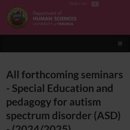
Segui su
Toggl
All forthcoming seminars
- Special Education and
pedagogy for autism
spectrum disorder (ASD)
- (2024/2025)