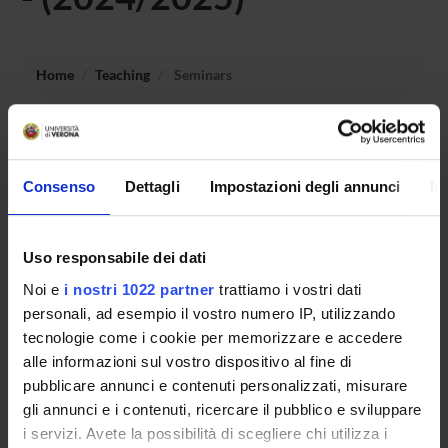
Home
Teaching
Seminars
No recent seminar found relating to teaching Special
Education and pedagogy for autism spectrum disorder
(ASD).
Consenso
Dettagli
Impostazioni degli annunci
In
Uso responsabile dei dati
STUDYING
Noi e
i nostri 1022 partner
trattiamo i vostri dati
COURSES
personali, ad esempio il vostro numero IP, utilizzando
tecnologie come i cookie per memorizzare e accedere
PHD PROGRAMMES AND POSTGRADUATE
alle informazioni sul vostro dispositivo al fine di
TRAINING
pubblicare annunci e contenuti personalizzati, misurare
gli annunci e i contenuti, ricercare il pubblico e sviluppare
Contacts
i servizi. Avete la possibilità di scegliere chi utilizza i