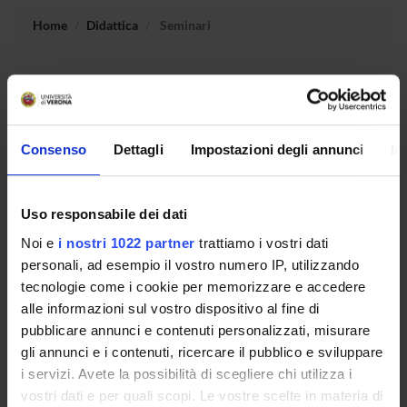
Home
Didattica
Seminari
Non è stato trovato alcun seminario relativo
all'insegnamento Fondamenti e didattica delle scienze della
terra.
Consenso
Dettagli
Impostazioni degli annunci
In
OFFERTA FORMATIVA
Uso responsabile dei dati
CORSI DI STUDIO
Noi e
i nostri 1022 partner
trattiamo i vostri dati
personali, ad esempio il vostro numero IP, utilizzando
DOTTORATI, MASTER E FORMAZIONE SUPERIORE
tecnologie come i cookie per memorizzare e accedere
alle informazioni sul vostro dispositivo al fine di
Contatti
pubblicare annunci e contenuti personalizzati, misurare
gli annunci e i contenuti, ricercare il pubblico e sviluppare
Persone
i servizi. Avete la possibilità di scegliere chi utilizza i
Luoghi
vostri dati e per quali scopi. Le vostre scelte in materia di