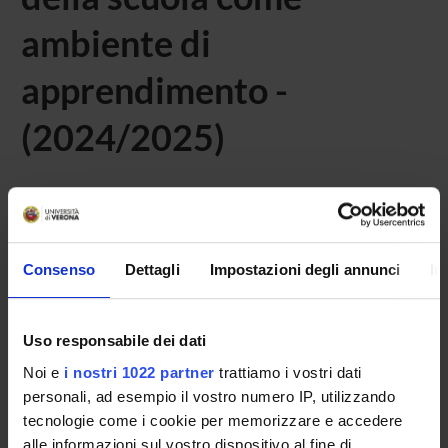
ambiente di
apprendimento -
(2024/2025)
Home
Didattica
Seminari
Consenso
Dettagli
Impostazioni degli annunci
In
Non è stato trovato alcun seminario relativo
all'insegnamento Teorie e metodi di interpretazione della
relazione educativa e della scuola come ambiente di
apprendimento.
Uso responsabile dei dati
Noi e
i nostri 1022 partner
trattiamo i vostri dati
personali, ad esempio il vostro numero IP, utilizzando
tecnologie come i cookie per memorizzare e accedere
OFFERTA FORMATIVA
alle informazioni sul vostro dispositivo al fine di