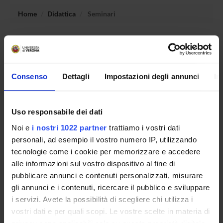
Home
Didattica
Seminari
Non è stato trovato alcun seminario relativo
all'insegnamento Laboratorio di neuropsicologia.
Consenso
Dettagli
Impostazioni degli annunci
In
OFFERTA FORMATIVA
Uso responsabile dei dati
CORSI DI STUDIO
Noi e
i nostri 1022 partner
trattiamo i vostri dati
personali, ad esempio il vostro numero IP, utilizzando
DOTTORATI, MASTER E FORMAZIONE SUPERIORE
tecnologie come i cookie per memorizzare e accedere
alle informazioni sul vostro dispositivo al fine di
Contatti
pubblicare annunci e contenuti personalizzati, misurare
Persone
gli annunci e i contenuti, ricercare il pubblico e sviluppare
Luoghi
i servizi. Avete la possibilità di scegliere chi utilizza i
vostri dati e per quali scopi. Le vostre scelte in materia di
Calendario