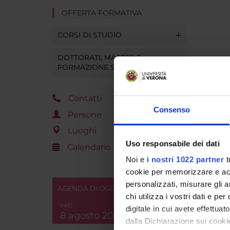
OFFERTA FORMATIVA
CORSI DI STUDIO
DOTTORATI, MASTER E
FORMAZIONE SUPERIORE
Contatti
Consenso
Persone
Luoghi
Uso responsabile dei dati
Calendario
Noi e
i nostri 1022 partner
t
cookie per memorizzare e acce
personalizzati, misurare gli an
AGENDA DI OGGI
chi utilizza i vostri dati e pe
sab
digitale in cui avete effettua
8 agosto 2026
dalla Dichiarazione sui cookie