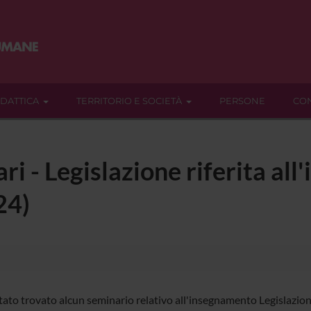
IDATTICA
TERRITORIO E SOCIETÀ
PERSONE
CON
ri - Legislazione riferita all
24)
ato trovato alcun seminario relativo all'insegnamento Legislazione 