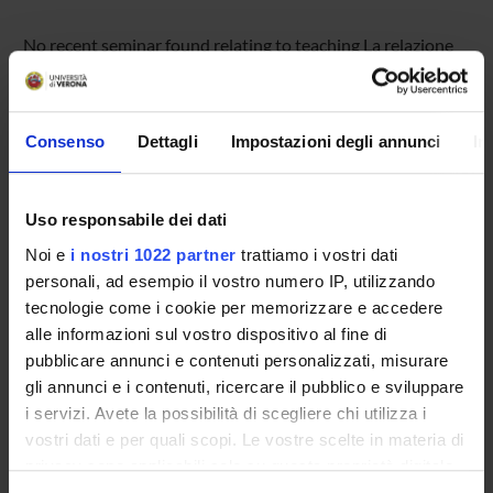
No recent seminar found relating to teaching La relazione
di cura.
Consenso
Dettagli
Impostazioni degli annunci
In
STUDYING
COURSES
Uso responsabile dei dati
Noi e
i nostri 1022 partner
trattiamo i vostri dati
PHD PROGRAMMES AND POSTGRADUATE
personali, ad esempio il vostro numero IP, utilizzando
TRAINING
tecnologie come i cookie per memorizzare e accedere
alle informazioni sul vostro dispositivo al fine di
Contacts
pubblicare annunci e contenuti personalizzati, misurare
People
gli annunci e i contenuti, ricercare il pubblico e sviluppare
Places
i servizi. Avete la possibilità di scegliere chi utilizza i
vostri dati e per quali scopi. Le vostre scelte in materia di
Calendar
privacy sono applicabili solo su questa proprietà digitale
in cui avete effettuato le vostre scelte. È possibile