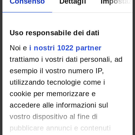
Consenso
Dettagli
Impostazi
Home
Didattica
Seminari
Non è stato trovato alcun seminario relativo
Uso responsabile dei dati
all'insegnamento Teorie e metodi dell'educazione
inclusiva.
Noi e
i nostri 1022 partner
trattiamo i vostri dati personali, ad
OFFERTA FORMATIVA
esempio il vostro numero IP,
CORSI DI STUDIO
utilizzando tecnologie come i
cookie per memorizzare e
DOTTORATI, MASTER E FORMAZIONE SUPERIORE
accedere alle informazioni sul
Contatti
vostro dispositivo al fine di
Persone
pubblicare annunci e contenuti
Luoghi