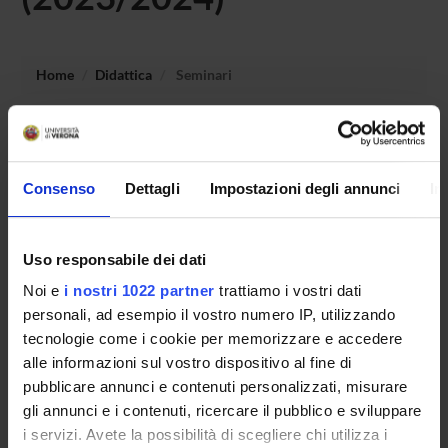
Home
Didattica
Seminari
Non è stato trovato alcun seminario relativo
all'insegnamento Conduzione delle didattiche in
educazione fisica: metodi e approcci.
Consenso
Dettagli
Impostazioni degli annunci
In
Uso responsabile dei dati
OFFERTA FORMATIVA
Noi e
i nostri 1022 partner
trattiamo i vostri dati
CORSI DI STUDIO
personali, ad esempio il vostro numero IP, utilizzando
tecnologie come i cookie per memorizzare e accedere
DOTTORATI, MASTER E FORMAZIONE SUPERIORE
alle informazioni sul vostro dispositivo al fine di
pubblicare annunci e contenuti personalizzati, misurare
Contatti
gli annunci e i contenuti, ricercare il pubblico e sviluppare
i servizi. Avete la possibilità di scegliere chi utilizza i
Persone