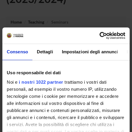
Home
Teaching
Seminars
No recent seminar found relating to teaching Conduzione
delle didattiche in educazione fisica: metodi e approcci.
Consenso
Dettagli
Impostazioni degli annunci
In
Uso responsabile dei dati
STUDYING
Noi e
i nostri 1022 partner
trattiamo i vostri dati
COURSES
personali, ad esempio il vostro numero IP, utilizzando
tecnologie come i cookie per memorizzare e accedere
PHD PROGRAMMES AND POSTGRADUATE
alle informazioni sul vostro dispositivo al fine di
TRAINING
pubblicare annunci e contenuti personalizzati, misurare
gli annunci e i contenuti, ricercare il pubblico e sviluppare
Contacts
i servizi. Avete la possibilità di scegliere chi utilizza i
People
vostri dati e per quali scopi. Le vostre scelte in materia di