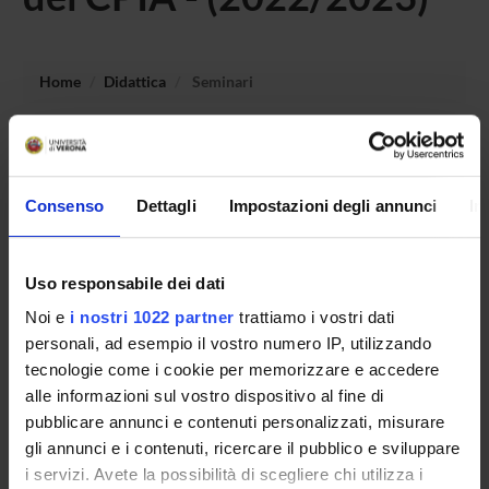
Home
Didattica
Seminari
Non è stato trovato alcun seminario relativo
all'insegnamento Laboratorio di istruzione degli adulti:
percorso introduttivo alle attività dei CPIA.
Consenso
Dettagli
Impostazioni degli annunci
In
Uso responsabile dei dati
OFFERTA FORMATIVA
Noi e
i nostri 1022 partner
trattiamo i vostri dati
CORSI DI STUDIO
personali, ad esempio il vostro numero IP, utilizzando
tecnologie come i cookie per memorizzare e accedere
DOTTORATI, MASTER E FORMAZIONE SUPERIORE
alle informazioni sul vostro dispositivo al fine di
pubblicare annunci e contenuti personalizzati, misurare
Contatti
gli annunci e i contenuti, ricercare il pubblico e sviluppare
i servizi. Avete la possibilità di scegliere chi utilizza i
Persone