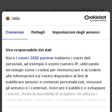
No recent seminar found relating to teaching Training 2nd
year.
Consenso
Dettagli
Impostazioni degli annunci
In
STUDYING
COURSES
Uso responsabile dei dati
Noi e
i nostri 1022 partner
trattiamo i vostri dati
PHD PROGRAMMES AND POSTGRADUATE
personali, ad esempio il vostro numero IP, utilizzando
TRAINING
tecnologie come i cookie per memorizzare e accedere
alle informazioni sul vostro dispositivo al fine di
Contacts
pubblicare annunci e contenuti personalizzati, misurare
People
gli annunci e i contenuti, ricercare il pubblico e sviluppare
Places
i servizi. Avete la possibilità di scegliere chi utilizza i
vostri dati e per quali scopi. Le vostre scelte in materia di
Calendar
privacy sono applicabili solo su questa proprietà digitale
in cui avete effettuato le vostre scelte. È possibile