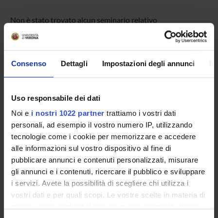
Non è stato trovato alcun seminario relativo
all'insegnamento Tirocinio II anno.
Consenso
Dettagli
Impostazioni degli annunci
In
OFFERTA FORMATIVA
CORSI DI STUDIO
Uso responsabile dei dati
Noi e
i nostri 1022 partner
trattiamo i vostri dati
DOTTORATI, MASTER E FORMAZIONE SUPERIORE
personali, ad esempio il vostro numero IP, utilizzando
tecnologie come i cookie per memorizzare e accedere
Contatti
alle informazioni sul vostro dispositivo al fine di
Persone
pubblicare annunci e contenuti personalizzati, misurare
gli annunci e i contenuti, ricercare il pubblico e sviluppare
Luoghi
i servizi. Avete la possibilità di scegliere chi utilizza i
Calendario
vostri dati e per quali scopi. Le vostre scelte in materia di
privacy sono applicabili solo su questa proprietà digitale