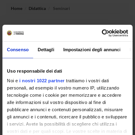
Home
Didattica
Seminari
Non è stato trovato alcun seminario relativo
all'insegnamento Pedagogia speciale per i servizi educativi
per l'infanzia.
Consenso
Dettagli
Impostazioni degli annunci
In
OFFERTA FORMATIVA
Uso responsabile dei dati
CORSI DI STUDIO
Noi e
i nostri 1022 partner
trattiamo i vostri dati
personali, ad esempio il vostro numero IP, utilizzando
DOTTORATI, MASTER E FORMAZIONE SUPERIORE
tecnologie come i cookie per memorizzare e accedere
alle informazioni sul vostro dispositivo al fine di
Contatti
pubblicare annunci e contenuti personalizzati, misurare
gli annunci e i contenuti, ricercare il pubblico e sviluppare
Persone
i servizi. Avete la possibilità di scegliere chi utilizza i
Luoghi
vostri dati e per quali scopi. Le vostre scelte in materia di