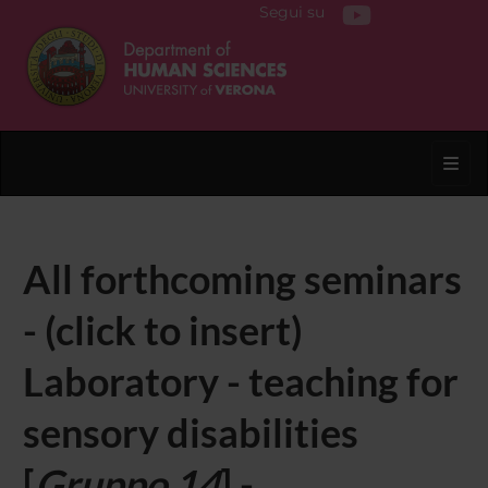
Segui su
Toggl
All forthcoming seminars
- (click to insert)
Laboratory - teaching for
sensory disabilities
[
Gruppo 14
] -