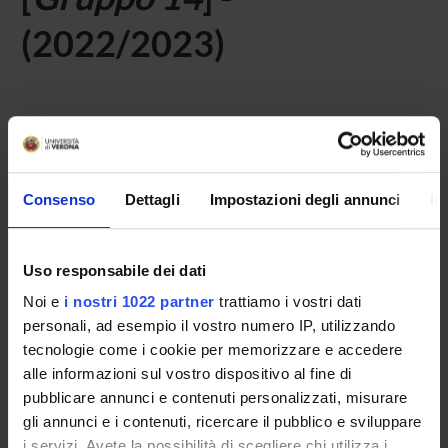
(2022/2023)
Home
Teaching
Seminars
No recent seminar found relating to teaching (click to
Consenso
Dettagli
Impostazioni degli annunci
In
insert) Laboratory - teaching for sensory disabilities.
Uso responsabile dei dati
STUDYING
Noi e
i nostri 1022 partner
trattiamo i vostri dati
personali, ad esempio il vostro numero IP, utilizzando
COURSES
tecnologie come i cookie per memorizzare e accedere
alle informazioni sul vostro dispositivo al fine di
PHD PROGRAMMES AND POSTGRADUATE
pubblicare annunci e contenuti personalizzati, misurare
TRAINING
gli annunci e i contenuti, ricercare il pubblico e sviluppare
i servizi. Avete la possibilità di scegliere chi utilizza i