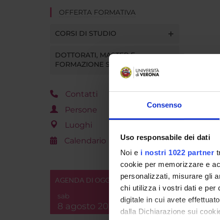
OFFERTA FORMATIVA
CORSI DI STUDIO
DOTTORATI, MASTER E
FORMAZIONE SUPERIORE
Contatti
Consenso
Persone
Luoghi
Uso responsabile dei dati
Calendario
Noi e
i nostri 1022 partner
t
cookie per memorizzare e acce
personalizzati, misurare gli an
AGENDA DI OGGI
chi utilizza i vostri dati e pe
sab
digitale in cui avete effettua
8 agosto 2026
dalla Dichiarazione sui cookie