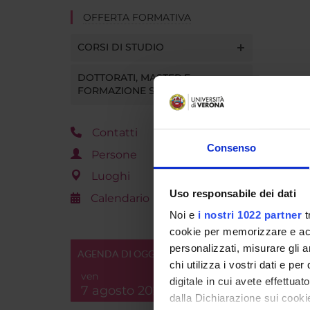
OFFERTA FORMATIVA
CORSI DI STUDIO
DOTTORATI, MASTER E
FORMAZIONE SUPERIORE
Contatti
Consenso
Persone
Luoghi
Uso responsabile dei dati
Calendario
Noi e
i nostri 1022 partner
t
cookie per memorizzare e acce
personalizzati, misurare gli an
AGENDA DI OGGI
chi utilizza i vostri dati e pe
ven
digitale in cui avete effettua
7 agosto 2026
dalla Dichiarazione sui cookie