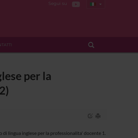
Segui su
TATTI
glese per la
2)
di lingua inglese per la professionalita' docente 1.