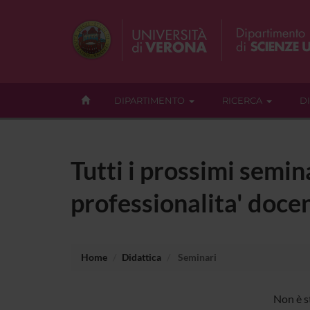
DIPARTIMENTO
RICERCA
D
Tutti i prossimi semina
professionalita' docen
Home
Didattica
Seminari
Non è s