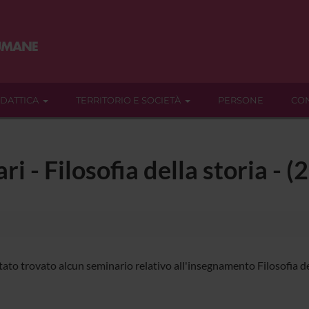
IDATTICA
TERRITORIO E SOCIETÀ
PERSONE
CON
ari - Filosofia della storia -
ato trovato alcun seminario relativo all'insegnamento Filosofia del