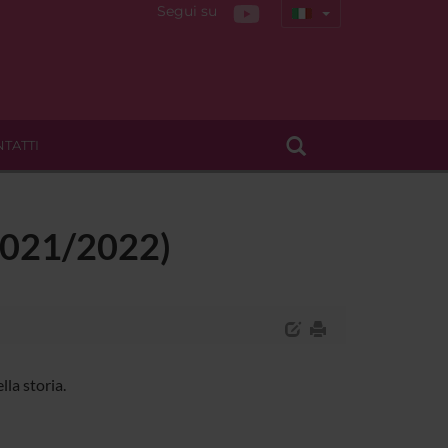
Segui su
TATTI
 (2021/2022)
la storia.