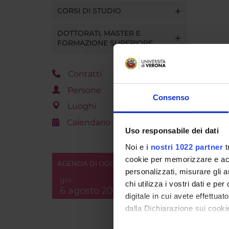
CORSI DI STUDIO
DOTTORATI, MASTER E
FORMAZIONE SUPERIORE
Contatti
Persone
Consenso
Luoghi
Calendario
Uso responsabile dei dati
Noi e
i nostri 1022 partner
t
cookie per memorizzare e acce
AGENDA DI OGGI
personalizzati, misurare gli an
gio
chi utilizza i vostri dati e pe
6 agosto 2026
digitale in cui avete effettua
dalla Dichiarazione sui cookie